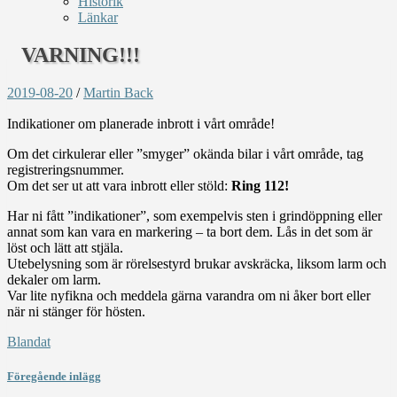
Historik
Länkar
VARNING!!!
2019-08-20
/
Martin Back
Indikationer om planerade inbrott i vårt område!
Om det cirkulerar eller ”smyger” okända bilar i vårt område, tag
registreringsnummer.
Om det ser ut att vara inbrott eller stöld:
Ring 112!
Har ni fått ”indikationer”, som exempelvis sten i grindöppning eller
annat som kan vara en markering – ta bort dem. Lås in det som är
löst och lätt att stjäla.
Utebelysning som är rörelsestyrd brukar avskräcka, liksom larm och
dekaler om larm.
Var lite nyfikna och meddela gärna varandra om ni åker bort eller
när ni stänger för hösten.
Blandat
Föregående inlägg