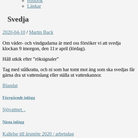
Historik
Länkar
Svedja
2020-04-10
/
Martin Back
Om väder- och vindgudarna är med oss försöker vi att svedja
klockan 9 imorgon, den 11:e april (lördag).
Håll utkik efter ”röksignaler”
Tag med stålkratta, och ni som har tomt mot äng som ska svedjas får
gärna dra ut vattenslang eller ställa ut vattenkannor.
Blandat
Föregående inlägg
Sjövattnet. .
Nästa inlägg
Kallelse till årsmöte 2020 / arbetsdag